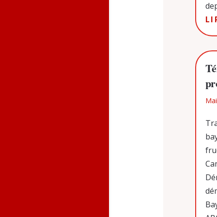
dep
LI
Té
pr
Mai
Tra
ba
fru
Ca
Dé
dé
Bay