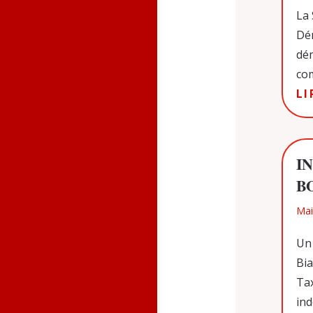
La 
Dé
dé
com
LI
I
B
Mai
Un
Bia
Ta
ind