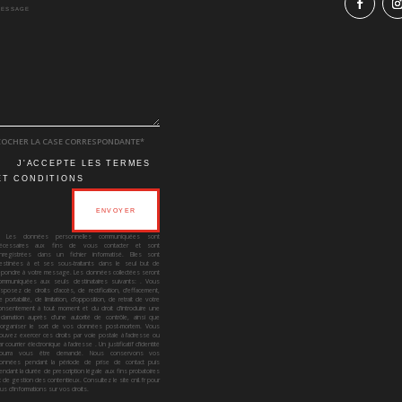
COCHER LA CASE CORRESPONDANTE*
J'ACCEPTE LES TERMES
ET CONDITIONS
ENVOYER
 Les données personnelles communiquées sont
écessaires aux fins de vous contacter et sont
nregistrées dans un fichier informatisé. Elles sont
estinées à et ses sous-traitants dans le seul but de
épondre à votre message. Les données collectées seront
ommuniquées aux seuls destinataires suivants: . Vous
isposez de droits d’accès, de rectification, d’effacement,
e portabilité, de limitation, d’opposition, de retrait de votre
onsentement à tout moment et du droit d’introduire une
éclamation auprès d’une autorité de contrôle, ainsi que
’organiser le sort de vos données post-mortem. Vous
ouvez exercer ces droits par voie postale à l’adresse ou
ar courrier électronique à l’adresse . Un justificatif d’identité
ourra vous être demandé. Nous conservons vos
onnées pendant la période de prise de contact puis
endant la durée de prescription légale aux fins probatoires
t de gestion des contentieux. Consultez le site cnil.fr pour
lus d’informations sur vos droits.