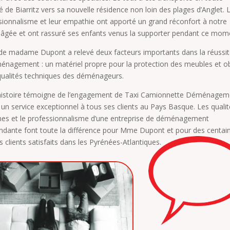
é de Biarritz vers sa nouvelle résidence non loin des plages d’Anglet. 
sionnalisme et leur empathie ont apporté un grand réconfort à notre
e âgée et ont rassuré ses enfants venus la supporter pendant ce mom
s de madame Dupont a relevé deux facteurs importants dans la réussi
énagement : un matériel propre pour la protection des meubles et o
 qualités techniques des déménageurs.
histoire témoigne de l’engagement de Taxi Camionnette Déménagem
r un service exceptionnel à tous ses clients au Pays Basque. Les quali
es et le professionnalisme d’une entreprise de déménagement
ndante font toute la différence pour Mme Dupont et pour des centai
s clients satisfaits dans les Pyrénées-Atlantiques.