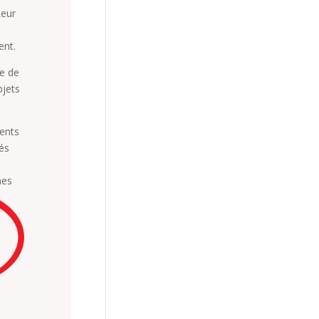
Leur
ent.
te de
bjets
ents
tés
nes