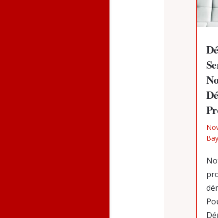
Dé
Se
No
Dé
Pr
Nov
Ba
No
pr
dém
Pou
Dé