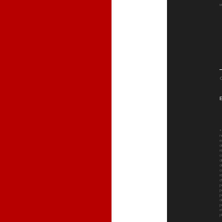
*
n
e
d
r
c
d
d
c
r
d
p
p
p
d
p
e
p