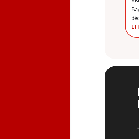
ABC
Bay
déc
LI