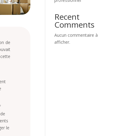
professionnel
Recent
Comments
Aucun commentaire à
afficher.
ion de
uvait
cette
ent
e
f
 de
ments
er le