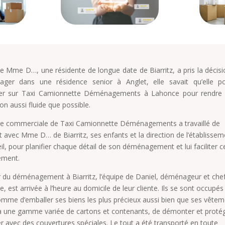
e Mme D…, une résidente de longue date de Biarritz, a pris la décis
ger dans une résidence senior à Anglet, elle savait qu’elle po
er sur Taxi Camionnette Déménagements à Lahonce pour rendre 
ion aussi fluide que possible.
pe commerciale de Taxi Camionnette Déménagements a travaillé de
t avec Mme D… de Biarritz, ses enfants et la direction de l’établissem
il, pour planifier chaque détail de son déménagement et lui faciliter c
ement.
r du déménagement à Biarritz, l’équipe de Daniel, déménageur et che
e, est arrivée à l’heure au domicile de leur cliente. Ils se sont occupés
omme d’emballer ses biens les plus précieux aussi bien que ses vête
à une gamme variée de cartons et contenants, de démonter et protég
er avec des couvertures spéciales. Le tout a été transporté en toute