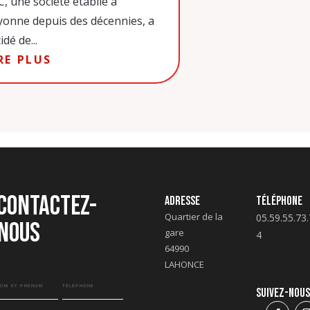
, une société établie à
onne depuis des décennies, a
idé de...
RE PLUS
Contactez-
Adresse
Téléphone
Quartier de la
05.59.55.73.
nous
gare
4
64990
LAHONCE
Suivez-nou