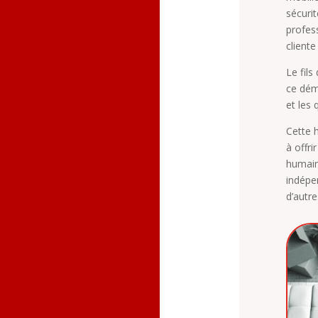
sécurit
profes
client
Le fil
ce dém
et les
Cette 
à offri
humain
indépe
d’autre