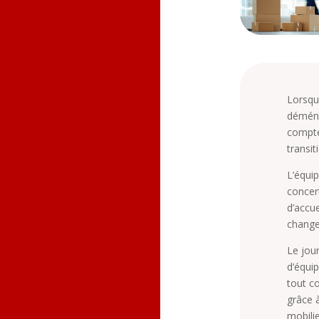
Lorsqu
déména
compt
transit
L’équi
concer
d’accue
chang
Le jou
d’équip
tout c
grâce 
mobili