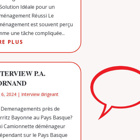
Solution Idéale pour un
ménagement Réussi Le
ménagement est souvent perçu
me une tâche compliquée...
RE PLUS
NTERVIEW P.A.
ORNAND
 6, 2024
|
Interview dirigeant
 Demenagements près de
rritz Bayonne au Pays Basque?
xi Camionnette déménageur
épendant sur le Pays Basque