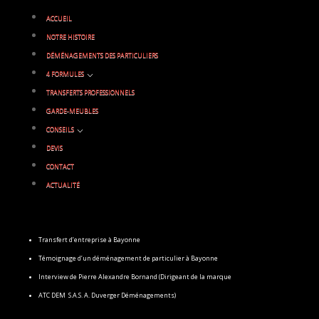
ACCUEIL
NOTRE HISTOIRE
DÉMÉNAGEMENTS DES PARTICULIERS
3
4 FORMULES
TRANSFERTS PROFESSIONNELS
GARDE-MEUBLES
3
CONSEILS
DEVIS
CONTACT
ACTUALITÉ
Transfert d’entreprise à Bayonne
Témoignage d’un déménagement de particulier à Bayonne
Interview de Pierre Alexandre Bornand (Dirigeant de la marque
ATC DEM S.A.S. A. Duverger Déménagements)