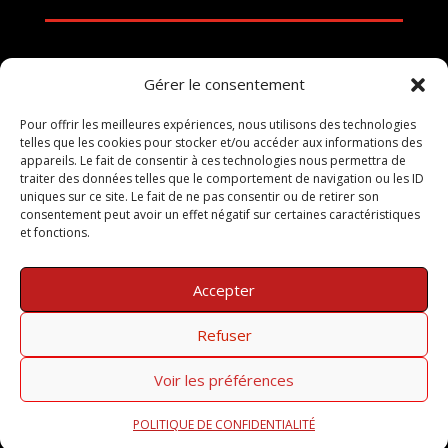
Politique de confidentialité
Gérer le consentement
Mentions légales
Pour offrir les meilleures expériences, nous utilisons des technologies
telles que les cookies pour stocker et/ou accéder aux informations des
appareils. Le fait de consentir à ces technologies nous permettra de
Politique de cookies
traiter des données telles que le comportement de navigation ou les ID
uniques sur ce site. Le fait de ne pas consentir ou de retirer son
consentement peut avoir un effet négatif sur certaines caractéristiques
Crédit Photos
et fonctions.
Plan du site
Accepter
Refuser
Copyright © 2024 S.A.S. A. DUVERGER (Pour la marque Taxi
Voir les préférences
Camionnette). All Rights Reserved. Conception et gestion SARL
Animakom
POLITIQUE DE CONFIDENTIALITÉ