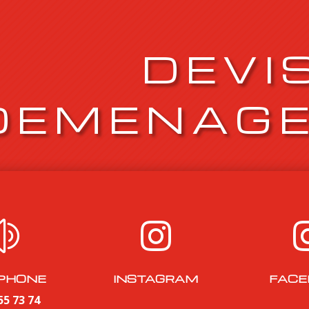
DEVI
DEMENAG
z

PHONE
INSTAGRAM
FACE
55 73 74