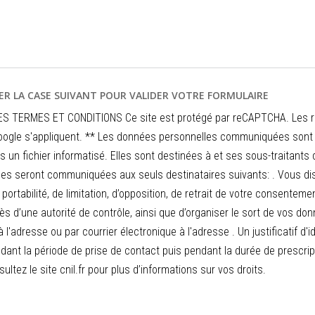
ER LA CASE SUIVANT POUR VALIDER VOTRE FORMULAIRE
S TERMES ET CONDITIONS Ce site est protégé par reCAPTCHA. Les règl
 Google s'appliquent. ** Les données personnelles communiquées sont
s un fichier informatisé. Elles sont destinées à et ses sous-traitant
es seront communiquées aux seuls destinataires suivants: . Vous disp
portabilité, de limitation, d’opposition, de retrait de votre consenteme
ès d’une autorité de contrôle, ainsi que d’organiser le sort de vos 
à l'adresse ou par courrier électronique à l'adresse . Un justificatif
ant la période de prise de contact puis pendant la durée de prescript
ultez le site cnil.fr pour plus d’informations sur vos droits.