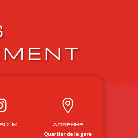
S
EMENT


BOOK
ADRESSE
Quartier de la gare